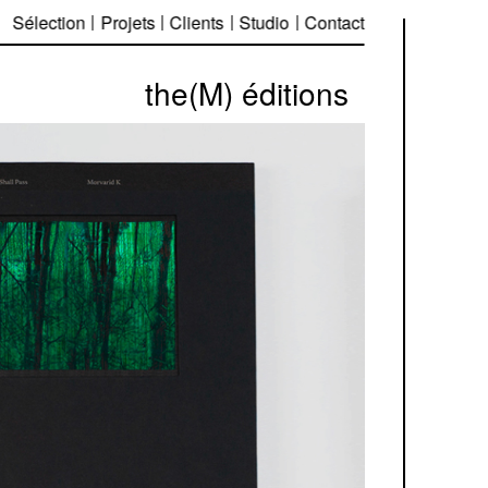
Sélection
Projets
Clients
Studio
Contact
the(M) éditions
Équipe projet
— Élise Muchir
— Franklin Desclouds
Avec
—Louise Copin
En collaboration avec
— Marie Sepchat, the(M) éditions
— Robstolk Amsterdam pour
l'Impression