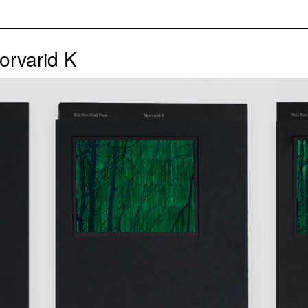
orvarid K
phies et textes © Morvarid K Édition limitée en 200 exemplaires