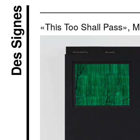
Des Signes
«This Too Shall Pass», M
the(M) éditions, 2023 All artworks, photogra