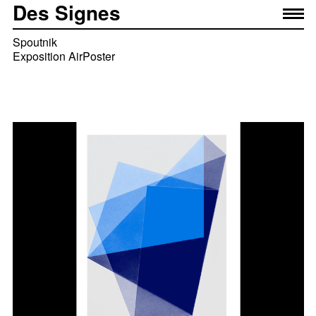
Des Signes
Spoutnik
Exposition AirPoster
— Élise Muchir
— Franklin Desclouds