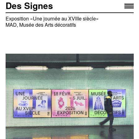
Des Signes
Exposition «Une journée au XVIIIe siècle»
MAD, Musée des Arts décoratifs
Équipe projet
— Élise Muchir
— Franklin Desclouds
Avec
— Pierre Besombes (motion design)
Impression
— Lézard graphique (sérigraphie)
Photo in situ
© Maxime Montazeaud