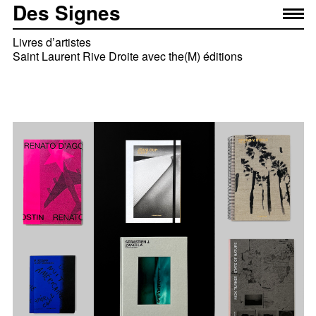
Des Signes
Livres d’artistes
Saint Laurent Rive Droite avec the(M) éditions
© Yves Saint Laurent SAS 2023 Curated by Anthony
Vaccarello Yves Saint Laurent SAS SLRD Éditions en
partenariat avec the(M) éditions, Paris
2023
Équipe projet
— Élise Muchir
— Franklin Desclouds
En collaboration avec
— Marie Sepchat, the(M) éditions
— Robstolk Amsterdam pour l'Impression